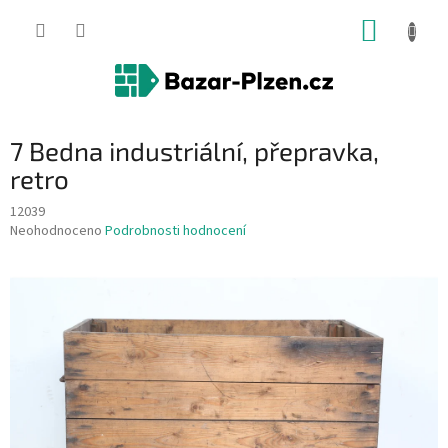
Přejít
NÁKUP
na
obsah
KOŠÍK
7 Bedna industriální, přepravka,
retro
12039
Průměrné
Neohodnoceno
Podrobnosti hodnocení
hodnocení
produktu
je
0,0
z
5
hvězdiček.