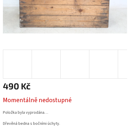
490 Kč
Měrná
Momentálně nedostupné
cena:
Položka byla vyprodána…
Dřevěná bedna s bočními úchyty.