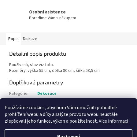
Osobní asistence
Poradíme Vám s nákupem
Popis
Diskuze
Detailní popis produktu
Používaná, stav viz foto.
Rozměry: výška 55 cm, délka 80 cm, šířka 53,5 cm.
Doplňkové parametry
Kategorie
:
Dekorace
Hmotnost
:
1 kg
Používáme cookies, abychom Vám umožnili pohodlné
Položka byla vyprodána…
prohlížení webu a díky analýze provozu webu neustále
zlepšovali jeho funkce, výkon a použitelnost.
Více informací
Z
á
Nastavení