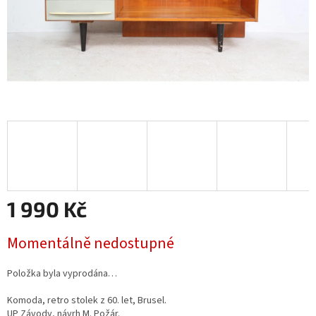
1 990 Kč
Měrná
Momentálně nedostupné
cena:
Položka byla vyprodána…
Komoda, retro stolek z 60. let, Brusel.
UP Závody, návrh M. Požár.