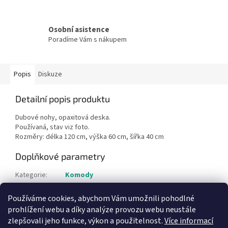
Osobní asistence
Poradíme Vám s nákupem
Popis
Diskuze
Detailní popis produktu
Dubové nohy, opaxitová deska.
Používaná, stav viz foto.
Rozměry: délka 120 cm, výška 60 cm, šířka 40 cm
Doplňkové parametry
Kategorie
:
Komody
Hmotnost
:
1 kg
Používáme cookies, abychom Vám umožnili pohodlné
Položka byla vyprodána…
prohlížení webu a díky analýze provozu webu neustále
zlepšovali jeho funkce, výkon a použitelnost.
Více informací