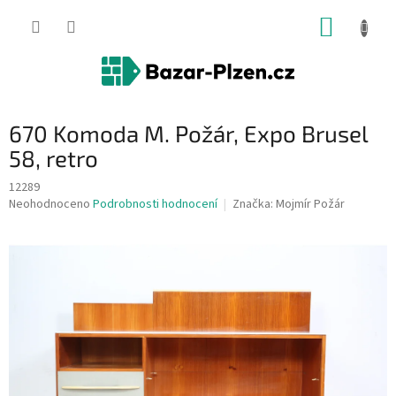
Přejít
NÁKUP
na
obsah
KOŠÍK
670 Komoda M. Požár, Expo Brusel
58, retro
12289
Průměrné
Neohodnoceno
Podrobnosti hodnocení
Značka:
Mojmír Požár
hodnocení
produktu
je
0,0
z
5
hvězdiček.