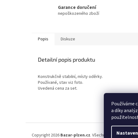
Garance doručení
nepoškozeného zboží
Popis
Diskuze
Detailní popis produktu
Konstrukčně stabilní, místy oděrky.
Používané, stav viz foto.
Uvedená cena za set.
Používáme c
a díky analý
použitelnos
Z
á
Nastaven
Copyright 2026
Bazar-plzen.cz
. Všechna práva vyhrazena