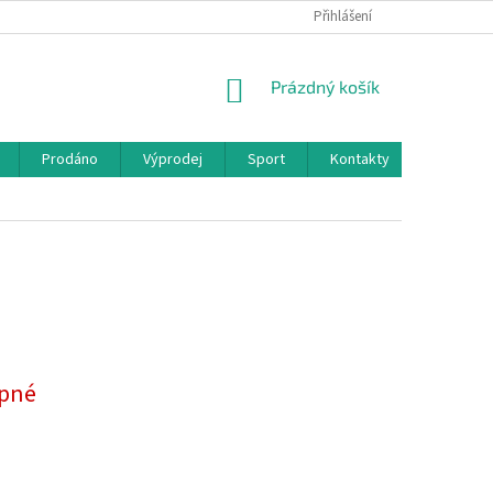
Přihlášení
NÁKUPNÍ
Prázdný košík
KOŠÍK
Prodáno
Výprodej
Sport
Kontakty
pné