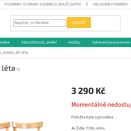
PODMÍNKY OCHRANY OSOBNÍCH ÚDAJŮ (GDPR)
OBCHODNÍ PODMÍNKY
HLEDAT
ronika
Starožitnosti, umění
Hobby
Vybavení provozoven
 jídelní, 60. léta
 léta
71
3 290 Kč
Měrná
Momentálně nedostu
cena:
Položka byla vyprodána…
4x Židle TON, retro.