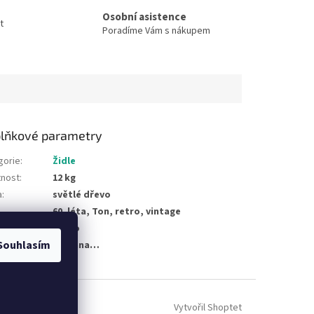
Osobní asistence
t
Poradíme Vám s nákupem
lňkové parametry
gorie
:
Židle
nost
:
12 kg
a
:
světlé dřevo
60. léta, Ton, retro, vintage
materiálu
:
dřevo
Souhlasím
žka byla vyprodána…
Vytvořil Shoptet