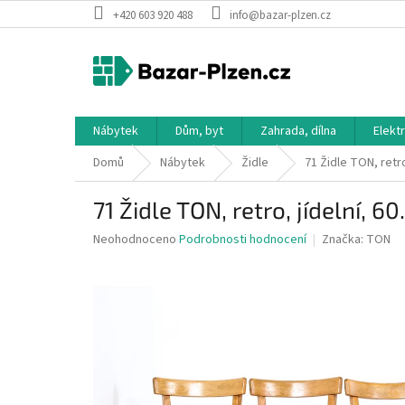
Přejít
+420 603 920 488
info@bazar-plzen.cz
na
obsah
Nábytek
Dům, byt
Zahrada, dílna
Elekt
Domů
Nábytek
Židle
71 Židle TON, retro,
71 Židle TON, retro, jídelní, 60.
Průměrné
Neohodnoceno
Podrobnosti hodnocení
Značka:
TON
hodnocení
produktu
je
0,0
z
5
hvězdiček.