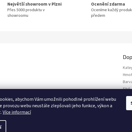
Největší showroom v Plzni
Ocenění zdarma
Přes 5000 produktu v
Oceníme každý produk
showroomu
předem
Dop
Kate
Hmot
Barv
Styl
:
Typ 
ookies, abychom Vám umožnili pohodlné prohlížení webu
Polo
ze provozu webu neustále zlepšovali jeho funkce, výkon a
t.
Více informací
í
.