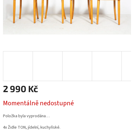
2 990 Kč
Měrná
Momentálně nedostupné
cena:
Položka byla vyprodána…
4x Židle TON, jídelní, kuchyňské.