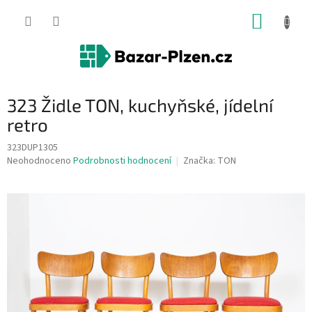
Přejít
NÁKUP
na
obsah
KOŠÍK
323 Židle TON, kuchyňské, jídelní
retro
323DUP1305
Průměrné
Neohodnoceno
Podrobnosti hodnocení
Značka:
TON
hodnocení
produktu
je
0,0
z
5
hvězdiček.