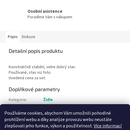
Osobní asistence
Poradíme Vám s nákupem
Popis
Diskuze
Detailní popis produktu
Konstrukčně stabilní, velmi dobrý stav.
Používané, stav viz foto.
Uvedená cena za set.
Doplňkové parametry
Kategorie
:
Židle
Hmotnost
:
12 kg
Používáme cookies, abychom Vám umožnili pohodlné
Položka byla vyprodána…
prohlížení webu a díky analýze provozu webu neustále
zlepšovali jeho funkce, výkon a použitelnost.
Více informací