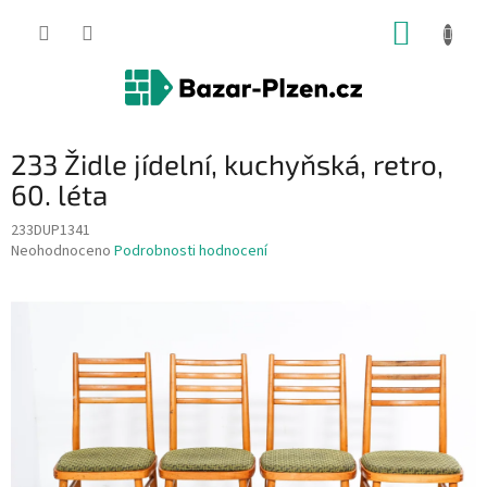
Přejít
NÁKUP
na
obsah
KOŠÍK
233 Židle jídelní, kuchyňská, retro,
60. léta
233DUP1341
Průměrné
Neohodnoceno
Podrobnosti hodnocení
hodnocení
produktu
je
0,0
z
5
hvězdiček.