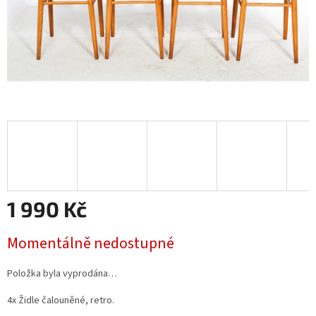
1 990 Kč
Měrná
Momentálně nedostupné
cena:
Položka byla vyprodána…
4x Židle čalouněné, retro.