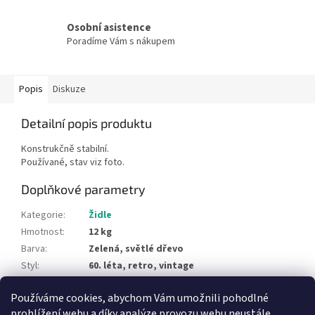
Osobní asistence
Poradíme Vám s nákupem
Popis
Diskuze
Detailní popis produktu
Konstrukčně stabilní.
Používané, stav viz foto.
Doplňkové parametry
Kategorie
:
Židle
Hmotnost
:
12 kg
Barva
:
Zelená, světlé dřevo
Styl
:
60. léta, retro, vintage
Typ materiálu
:
dřevo, čalounění
Používáme cookies, abychom Vám umožnili pohodlné
Položka byla vyprodána…
prohlížení webu a díky analýze provozu webu neustále