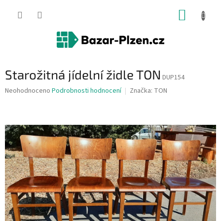
Přejít
NÁKUP
na
obsah
KOŠÍK
Starožitná jídelní židle TON
DUP154
Průměrné
Neohodnoceno
Podrobnosti hodnocení
Značka:
TON
hodnocení
produktu
je
0,0
z
5
hvězdiček.