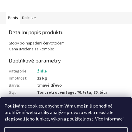
Popis
Diskuze
Detailní popis produktu
Stopy po napadení červotočem
Cena uvedena za komplet
Doplňkové parametry
Kategorie
:
Židle
Hmotnost
:
12 kg
Barva
:
tmavé dřevo
Styl
:
Ton, retro, vintage, 70. léta, 80. léta
Typ materiálu
:
dřevo
Používáme cookies, abychom Vám umožnili pohodlné
Položka byla vyprodána…
prohlížení webu a díky analýze provozu webu neustále
zlepšovali jeho funkce, výkon a použitelnost.
Více informací
Z
á