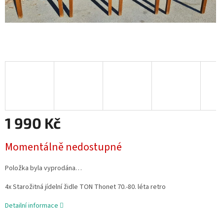
1 990 Kč
Měrná
Momentálně nedostupné
cena:
Položka byla vyprodána…
4x Starožitná jídelní židle TON Thonet 70.-80. léta retro
Detailní informace