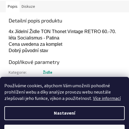
Popis
Diskuze
Detailní popis produktu
4x Jídelní Židle TON Thonet Vintage RETRO 60.-70.
léta Socialismus - Patina
Cena uvedena za komplet
Dobrý původní stav
Doplňkové parametry
Kategorie
:
Židle
Hmotnost
:
12 kg
Používáme cookies, abychom Vám umožnili pohodlné
Položka byla vyprodána…
prohlížení webu a díky analýze provozu webu neustále
zlepšovali jeho funkce, výkon a použitelnost.
Více informací
Z
á
Nastavení
Vytvořil Shoptet
p
a
t