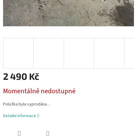
2 490 Kč
Měrná
Momentálně nedostupné
cena:
Položka byla vyprodána…
Detailní informace