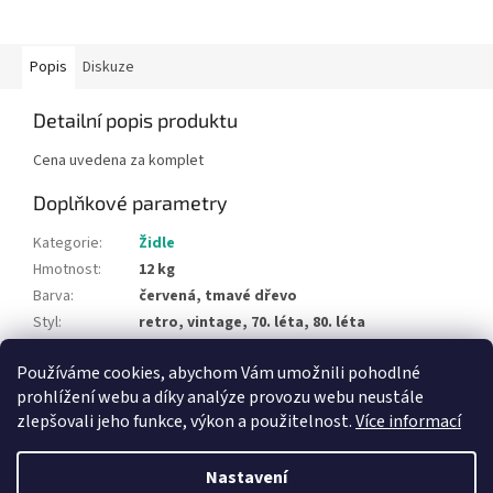
Popis
Diskuze
Detailní popis produktu
Cena uvedena za komplet
Doplňkové parametry
Kategorie
:
Židle
Hmotnost
:
12 kg
Barva
:
červená, tmavé dřevo
Styl
:
retro, vintage, 70. léta, 80. léta
Typ materiálu
:
dřevo
Používáme cookies, abychom Vám umožnili pohodlné
Položka byla vyprodána…
prohlížení webu a díky analýze provozu webu neustále
zlepšovali jeho funkce, výkon a použitelnost.
Více informací
Z
á
Nastavení
Vytvořil Shoptet
p