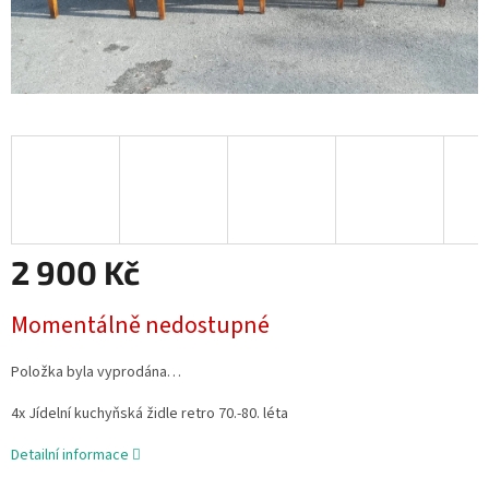
2 900 Kč
Měrná
Momentálně nedostupné
cena:
Položka byla vyprodána…
4x Jídelní kuchyňská židle retro 70.-80. léta
Detailní informace