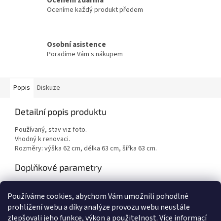
Oceníme každý produkt předem
Osobní asistence
Poradíme Vám s nákupem
Popis
Diskuze
Detailní popis produktu
Používaný, stav viz foto.
Vhodný k renovaci.
Rozměry: výška 62 cm, délka 63 cm, šířka 63 cm.
Doplňkové parametry
Kategorie
:
Jídelní a konferenční stoly
Používáme cookies, abychom Vám umožnili pohodlné
Hmotnost
:
1 kg
prohlížení webu a díky analýze provozu webu neustále
zlepšovali jeho funkce, výkon a použitelnost.
Více informací