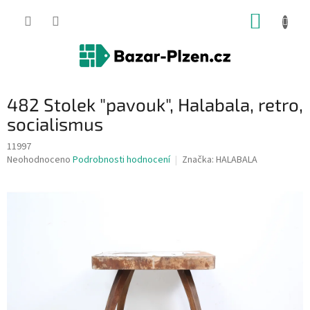
Přejít
NÁKUP
na
obsah
KOŠÍK
482 Stolek "pavouk", Halabala, retro,
socialismus
11997
Průměrné
Neohodnoceno
Podrobnosti hodnocení
Značka:
HALABALA
hodnocení
produktu
je
0,0
z
5
hvězdiček.