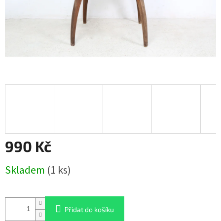
990 Kč
Měrná
Skladem
(1 ks)
cena:
Přidat do košíku