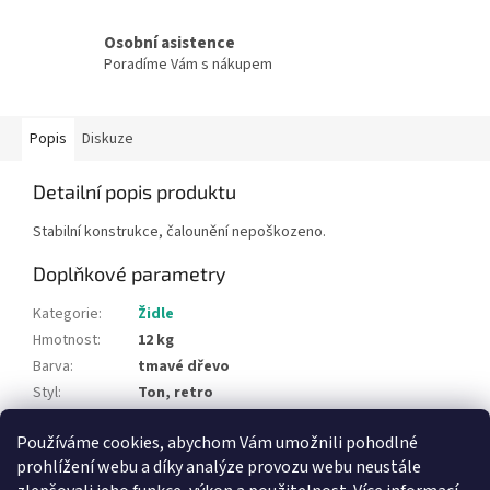
Osobní asistence
Poradíme Vám s nákupem
Popis
Diskuze
Detailní popis produktu
Stabilní konstrukce, čalounění nepoškozeno.
Doplňkové parametry
Kategorie
:
Židle
Hmotnost
:
12 kg
Barva
:
tmavé dřevo
Styl
:
Ton, retro
Typ materiálu
:
dřevo, čalounění
Používáme cookies, abychom Vám umožnili pohodlné
Položka byla vyprodána…
prohlížení webu a díky analýze provozu webu neustále