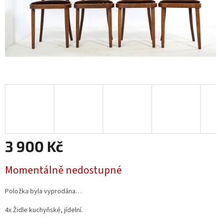
3 900 Kč
Měrná
Momentálně nedostupné
cena:
Položka byla vyprodána…
4x Židle kuchyňské, jídelní.