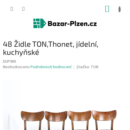
Přejít
NÁKUP
na
obsah
KOŠÍK
48 Židle TON,Thonet, jídelní,
kuchyňské
DUP988
Průměrné
Neohodnoceno
Podrobnosti hodnocení
Značka:
TON
hodnocení
produktu
je
0,0
z
5
hvězdiček.