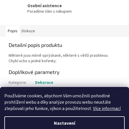
Osobní asistence
Poradíme Vám s nákupem
Popis
Diskuze
Detailní popis produktu
Některé jsou mírně oprýskané, některé s větší prasklinou.
Chybí ucho u jedné kořenky.
Doplňkové parametry
Kategorie
:
Dekorace
Hmotnost
:
1 kg
Používáme cookies, abychom Vám umožnili pohodlné
Položka byla vyprodána…
prohlížení webu a díky analýze provozu webu neustále
zlepšovali jeho funkce, výkon a použitelnost.
Více informací
Z
á
Nastavení
Vytvořil Shoptet
p