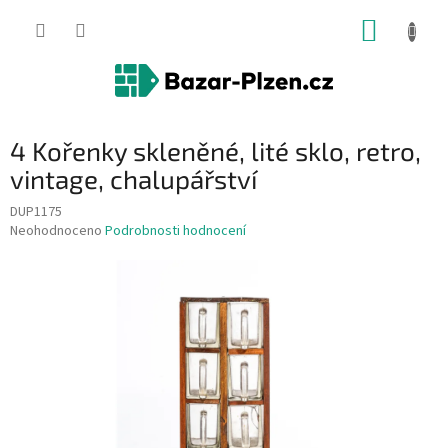
Přejít
NÁKUP
na
obsah
KOŠÍK
4 Kořenky skleněné, lité sklo, retro,
vintage, chalupářství
DUP1175
Průměrné
Neohodnoceno
Podrobnosti hodnocení
hodnocení
produktu
je
0,0
z
5
hvězdiček.