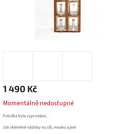
1 490 Kč
Měrná
Momentálně nedostupné
cena:
Položka byla vyprodána…
10x skleněné nádoby na sůl, mouku a jiné.