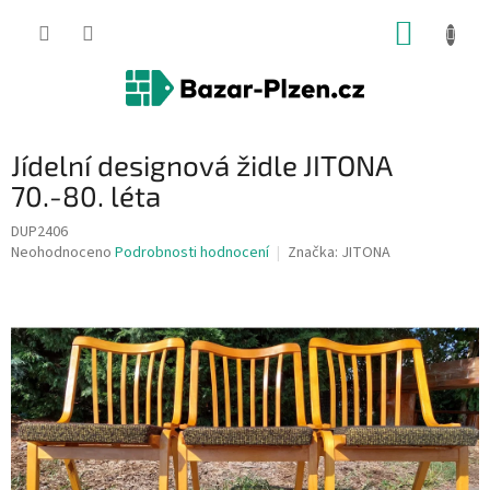
Přejít
NÁKUP
na
obsah
KOŠÍK
Jídelní designová židle JITONA
70.-80. léta
DUP2406
Průměrné
Neohodnoceno
Podrobnosti hodnocení
Značka:
JITONA
hodnocení
produktu
je
0,0
z
5
hvězdiček.