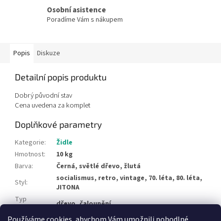
Osobní asistence
Poradíme Vám s nákupem
Popis
Diskuze
Detailní popis produktu
Dobrý původní stav
Cena uvedena za komplet
Doplňkové parametry
Kategorie
:
Židle
Hmotnost
:
10 kg
Barva
:
Černá, světlé dřevo, žlutá
socialismus, retro, vintage, 70. léta, 80. léta,
Styl
:
JITONA
Typ
dřevo, čalounění
materiálu
:
Používáme cookies, abychom Vám umožnili pohodlné
Položka byla vyprodána…