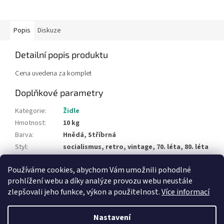
Popis
Diskuze
Detailní popis produktu
Cena uvedena za komplet
Doplňkové parametry
Kategorie
:
Židle
Hmotnost
:
10 kg
Barva
:
Hnědá, Stříbrná
Styl
:
socialismus, retro, vintage, 70. léta, 80. léta
Typ materiálu
:
chrom, čalounění, koženka
Používáme cookies, abychom Vám umožnili pohodlné
Položka byla vyprodána…
prohlížení webu a díky analýze provozu webu neustále
zlepšovali jeho funkce, výkon a použitelnost.
Více informací
Z
á
Nastavení
Vytvořil Shoptet
p