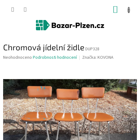
Přejít
NÁKUP
na
obsah
KOŠÍK
Chromová jídelní židle
DUP328
Průměrné
Neohodnoceno
Podrobnosti hodnocení
Značka:
KOVONA
hodnocení
produktu
je
0,0
z
5
hvězdiček.