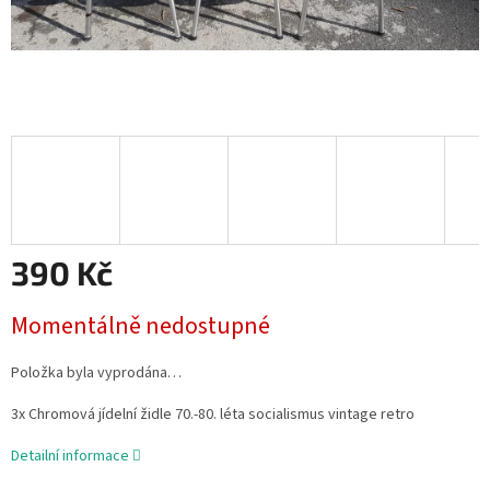
390 Kč
Měrná
Momentálně nedostupné
cena:
Položka byla vyprodána…
3x Chromová jídelní židle 70.-80. léta socialismus vintage retro
Detailní informace