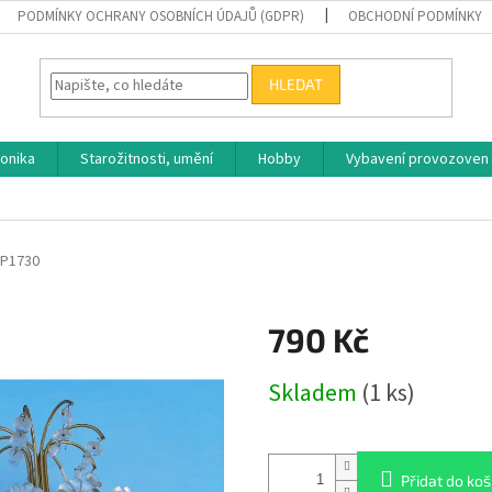
PODMÍNKY OCHRANY OSOBNÍCH ÚDAJŮ (GDPR)
OBCHODNÍ PODMÍNKY
HLEDAT
ronika
Starožitnosti, umění
Hobby
Vybavení provozoven
P1730
790 Kč
Měrná
Skladem
(1 ks)
cena:
Přidat do koš