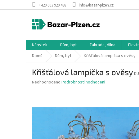
Přejít
+420 603 920 488
info@bazar-plzen.cz
na
obsah
Nábytek
Dům, byt
Zahrada, dílna
Elekt
Domů
Dům, byt
Křišťálová lampička s ověsy
Křišťálová lampička s ověsy
DU
Průměrné
Neohodnoceno
Podrobnosti hodnocení
hodnocení
produktu
je
0,0
z
5
hvězdiček.