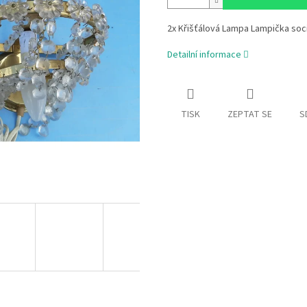
2x Křišťálová Lampa Lampička socia
Detailní informace
TISK
ZEPTAT SE
S