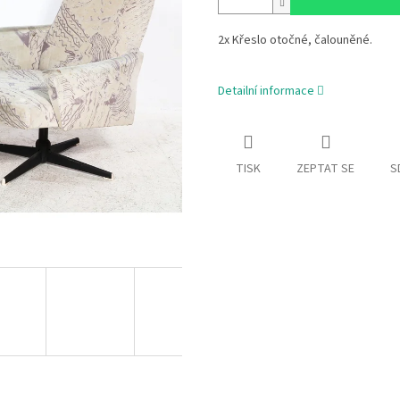
2x Křeslo otočné, čalouněné.
Detailní informace
TISK
ZEPTAT SE
S