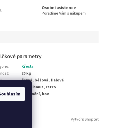
Osobní asistence
t
Poradíme Vám s nákupem
lňkové parametry
gorie
:
Křesla
nost
:
20 kg
a
:
Černá, béžová, fialová
socialismus, retro
Souhlasím
materiálu
:
čalounění, kov
Vytvořil Shoptet