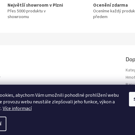
Největší showroom v Plzni
Ocenění zdarma
Přes 5000 produktu v
Oceníme každý produk
showroomu
předem
Dop
Kate
.
Hmot
Barv
Styl
:
ookies, abychom Vám umožnili pohodlné prohlížení webu
Typ 
ze provozu webu neustále zlepšovali jeho funkce, výkon a
t.
Více informací
í
.