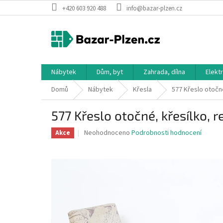
Přejít
+420 603 920 488
info@bazar-plzen.cz
na
obsah
Nábytek
Dům, byt
Zahrada, dílna
Elekt
Domů
Nábytek
Křesla
577 Křeslo otočné
577 Křeslo otočné, křesílko, r
Průměrné
Neohodnoceno
Podrobnosti hodnocení
Akce
hodnocení
produktu
je
0,0
z
5
hvězdiček.