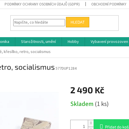
PODMÍNKY OCHRANY OSOBNÍCH ÚDAJŮ (GDPR)
OBCHODNÍ PODMÍNKY
HLEDAT
ronika
Starožitnosti, umění
Hobby
Vybavení provozoven
, křesílko, retro, socialismus
etro, socialismus
577DUP1284
2 490 Kč
Měrná
Skladem
(1 ks)
cena:
Přidat do koš