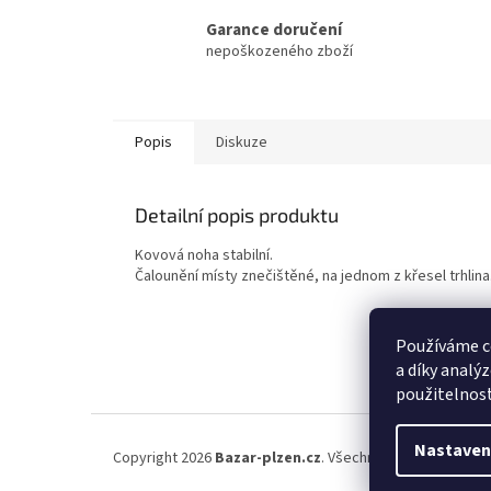
Garance doručení
nepoškozeného zboží
Popis
Diskuze
Detailní popis produktu
Kovová noha stabilní.
Čalounění místy znečištěné, na jednom z křesel trhlina
Používáme c
a díky analý
použitelnos
Z
á
Nastaven
Copyright 2026
Bazar-plzen.cz
. Všechna práva vyhrazena
p