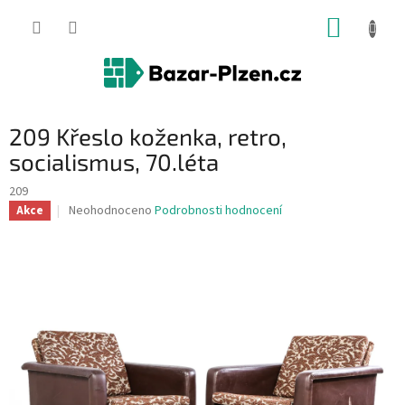
Přejít
NÁKUP
na
obsah
KOŠÍK
209 Křeslo koženka, retro,
socialismus, 70.léta
209
Průměrné
Neohodnoceno
Podrobnosti hodnocení
Akce
hodnocení
produktu
je
0,0
z
5
hvězdiček.