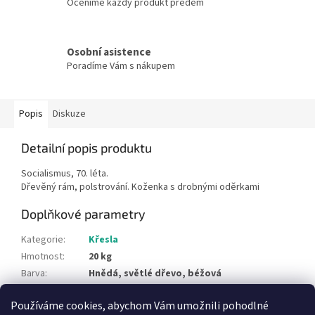
Oceníme každý produkt předem
Osobní asistence
Poradíme Vám s nákupem
Popis
Diskuze
Detailní popis produktu
Socialismus, 70. léta.
Dřevěný rám, polstrování. Koženka s drobnými oděrkami
Doplňkové parametry
Kategorie
:
Křesla
Hmotnost
:
20 kg
Barva
:
Hnědá, světlé dřevo, béžová
Styl
:
socialismus, retro, 70. léta
Používáme cookies, abychom Vám umožnili pohodlné
Typ materiálu
:
dřevo, čalounění, koženka