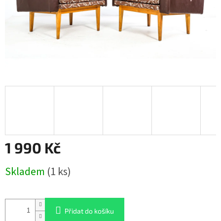
1 990 Kč
Měrná
Skladem
(1 ks)
cena:
Přidat do košíku