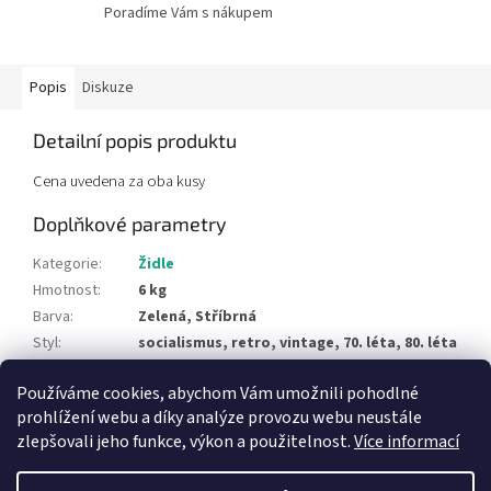
Poradíme Vám s nákupem
Popis
Diskuze
Detailní popis produktu
Cena uvedena za oba kusy
Doplňkové parametry
Kategorie
:
Židle
Hmotnost
:
6 kg
Barva
:
Zelená, Stříbrná
Styl
:
socialismus, retro, vintage, 70. léta, 80. léta
Typ materiálu
:
chrom, umakart
Používáme cookies, abychom Vám umožnili pohodlné
Položka byla vyprodána…
prohlížení webu a díky analýze provozu webu neustále
zlepšovali jeho funkce, výkon a použitelnost.
Více informací
Z
á