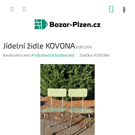
Přejít
NÁKUP
na
obsah
KOŠÍK
Jídelní židle KOVONA
DUP1974
Průměrné
Neohodnoceno
Podrobnosti hodnocení
Značka:
KOVONA
hodnocení
produktu
je
0,0
z
5
hvězdiček.