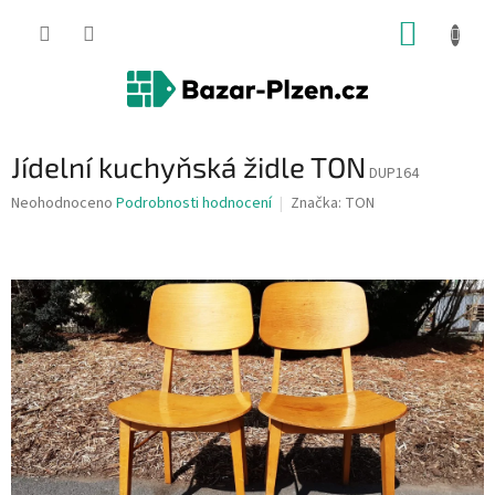
Přejít
NÁKUP
na
obsah
KOŠÍK
Jídelní kuchyňská židle TON
DUP164
Průměrné
Neohodnoceno
Podrobnosti hodnocení
Značka:
TON
hodnocení
produktu
je
0,0
z
5
hvězdiček.