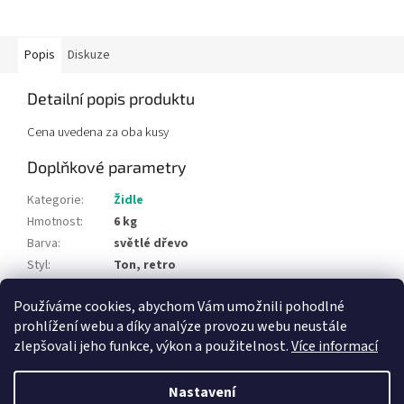
Popis
Diskuze
Detailní popis produktu
Cena uvedena za oba kusy
Doplňkové parametry
Kategorie
:
Židle
Hmotnost
:
6 kg
Barva
:
světlé dřevo
Styl
:
Ton, retro
Typ materiálu
:
dřevo, dýha
Používáme cookies, abychom Vám umožnili pohodlné
Položka byla vyprodána…
prohlížení webu a díky analýze provozu webu neustále
zlepšovali jeho funkce, výkon a použitelnost.
Více informací
Z
á
Nastavení
Vytvořil Shoptet
p