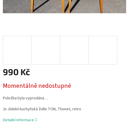
990 Kč
Měrná
Momentálně nedostupné
cena:
Položka byla vyprodána…
2x Jídelní kuchyňská židle TON, Thonet, retro
Detailní informace