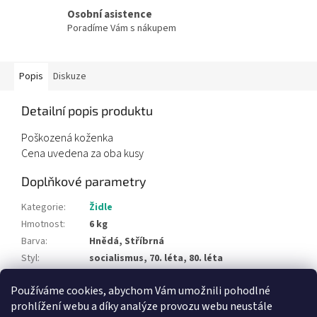
Osobní asistence
Poradíme Vám s nákupem
Popis
Diskuze
Detailní popis produktu
Poškozená koženka
Cena uvedena za oba kusy
Doplňkové parametry
Kategorie
:
Židle
Hmotnost
:
6 kg
Barva
:
Hnědá, Stříbrná
Styl
:
socialismus, 70. léta, 80. léta
Typ materiálu
:
čalounění, kov, koženka
Používáme cookies, abychom Vám umožnili pohodlné
Položka byla vyprodána…
prohlížení webu a díky analýze provozu webu neustále