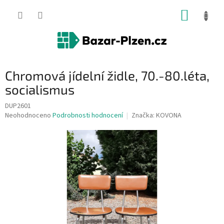
Přejít
NÁKUP
na
obsah
KOŠÍK
Chromová jídelní židle, 70.-80.léta,
socialismus
DUP2601
Průměrné
Neohodnoceno
Podrobnosti hodnocení
Značka:
KOVONA
hodnocení
produktu
je
0,0
z
5
hvězdiček.