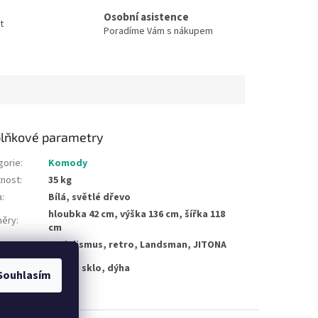
Osobní asistence
t
Poradíme Vám s nákupem
lňkové parametry
gorie
:
Komody
nost
:
35 kg
a
:
Bílá, světlé dřevo
hloubka 42 cm, výška 136 cm, šířka 118
ěry
:
cm
socialismus, retro, Landsman, JITONA
dřevo, sklo, dýha
Souhlasím
riálu
: