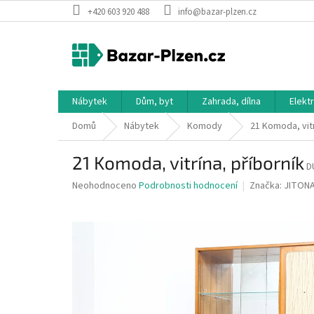
Přejít
+420 603 920 488
info@bazar-plzen.cz
na
obsah
Nábytek
Dům, byt
Zahrada, dílna
Elekt
Domů
Nábytek
Komody
21 Komoda, vitr
21 Komoda, vitrína, příborník
D
Průměrné
Neohodnoceno
Podrobnosti hodnocení
Značka:
JITON
hodnocení
produktu
je
0,0
z
5
hvězdiček.