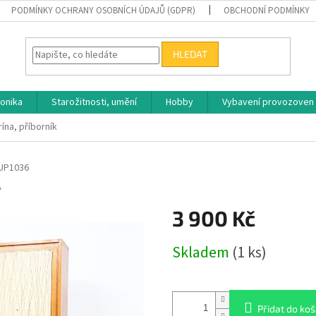
PODMÍNKY OCHRANY OSOBNÍCH ÚDAJŮ (GDPR)
OBCHODNÍ PODMÍNKY
HLEDAT
ronika
Starožitnosti, umění
Hobby
Vybavení provozoven
ína, příborník
UP1036
A
3 900 Kč
Měrná
Skladem
(1 ks)
cena:
Přidat do koš