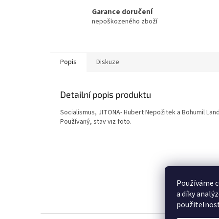
Garance doručení
nepoškozeného zboží
Popis
Diskuze
Detailní popis produktu
Socialismus, JITONA- Hubert Nepožitek a Bohumil Lan
Používaný, stav viz foto.
Používáme c
a díky analý
použitelnos
Z