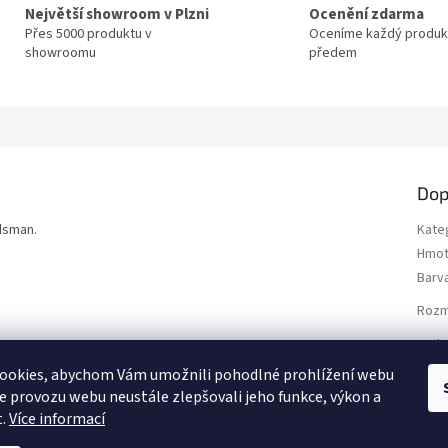
Největší showroom v Plzni
Ocenění zdarma
Přes 5000 produktu v
Oceníme každý produk
showroomu
předem
Dop
dsman.
Kate
Hmot
Barv
Rozm
Styl
:
Typ
ookies, abychom Vám umožnili pohodlné prohlížení webu
mate
ze provozu webu neustále zlepšovali jeho funkce, výkon a
t.
Více informací