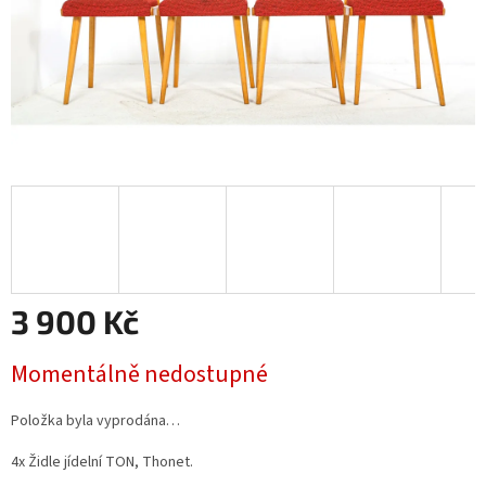
3 900 Kč
Měrná
Momentálně nedostupné
cena:
Položka byla vyprodána…
4x Židle jídelní TON, Thonet.