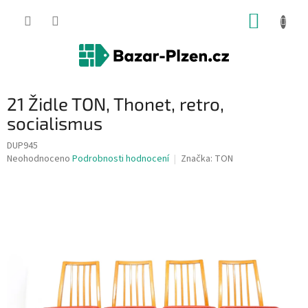
Přejít
NÁKUP
na
obsah
KOŠÍK
21 Židle TON, Thonet, retro,
socialismus
DUP945
Průměrné
Neohodnoceno
Podrobnosti hodnocení
Značka:
TON
hodnocení
produktu
je
0,0
z
5
hvězdiček.