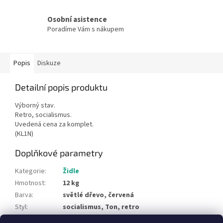
Osobní asistence
Poradíme Vám s nákupem
Popis
Diskuze
Detailní popis produktu
Výborný stav.
Retro, socialismus.
Uvedená cena za komplet.
(KL1N)
Doplňkové parametry
Kategorie
:
Židle
Hmotnost
:
12 kg
Barva
:
světlé dřevo, červená
Styl
:
socialismus, Ton, retro
Typ materiálu
:
dřevo, čalounění