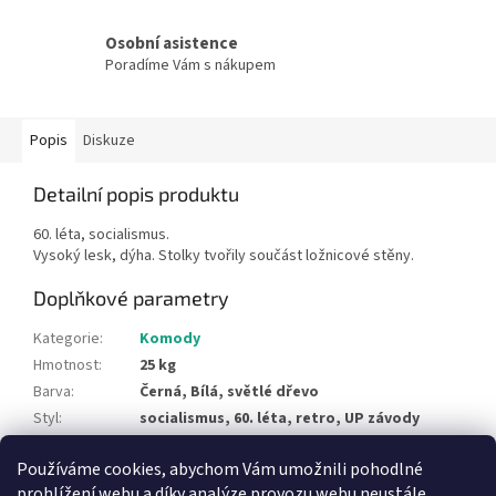
Osobní asistence
Poradíme Vám s nákupem
Popis
Diskuze
Detailní popis produktu
60. léta, socialismus.
Vysoký lesk, dýha. Stolky tvořily součást ložnicové stěny.
Doplňkové parametry
Kategorie
:
Komody
Hmotnost
:
25 kg
Barva
:
Černá, Bílá, světlé dřevo
Styl
:
socialismus, 60. léta, retro, UP závody
Typ materiálu
:
dřevo, dýha, plast
Používáme cookies, abychom Vám umožnili pohodlné
Položka byla vyprodána…
prohlížení webu a díky analýze provozu webu neustále