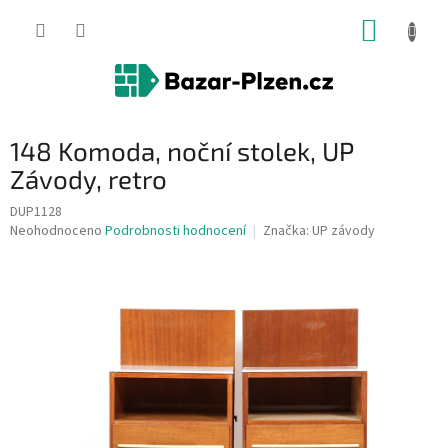
Přejít
NÁKUP
na
obsah
KOŠÍK
148 Komoda, noční stolek, UP
Závody, retro
DUP1128
Průměrné
Neohodnoceno
Podrobnosti hodnocení
Značka:
UP závody
hodnocení
produktu
je
0,0
z
5
hvězdiček.