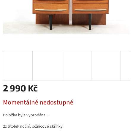
2 990 Kč
Měrná
Momentálně nedostupné
cena:
Položka byla vyprodána…
2x Stolek noční, ložnicové skříňky.