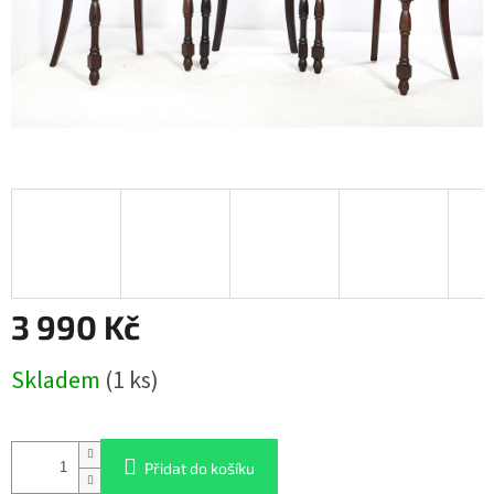
3 990 Kč
Měrná
Skladem
(1 ks)
cena:
Přidat do košíku