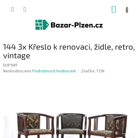
Přejít
NÁKUP
na
obsah
KOŠÍK
144 3x Křeslo k renovaci, židle, retro,
vintage
DUP949
Průměrné
Neohodnoceno
Podrobnosti hodnocení
Značka:
TON
hodnocení
produktu
je
0,0
z
5
hvězdiček.