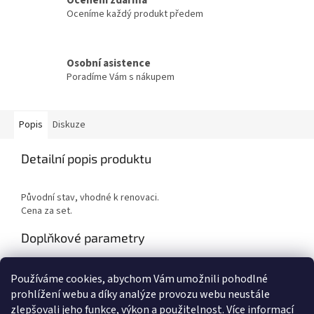
Oceníme každý produkt předem
Osobní asistence
Poradíme Vám s nákupem
Popis
Diskuze
Detailní popis produktu
Původní stav, vhodné k renovaci.
Cena za set.
Doplňkové parametry
Kategorie
:
Křesla
Používáme cookies, abychom Vám umožnili pohodlné
Hmotnost
:
10 kg
prohlížení webu a díky analýze provozu webu neustále
zlepšovali jeho funkce, výkon a použitelnost.
Více informací