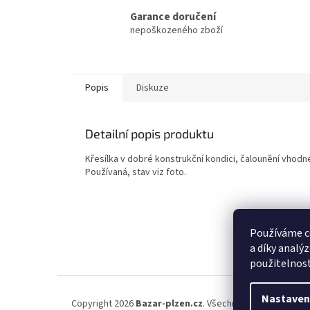
Garance doručení
nepoškozeného zboží
Popis
Diskuze
Detailní popis produktu
Křesílka v dobré konstrukční kondici, čalounění vhodné
Používaná, stav viz foto.
Používáme c
a díky analý
použitelnos
Z
á
Nastaven
Copyright 2026
Bazar-plzen.cz
. Všechna práva vyhrazena