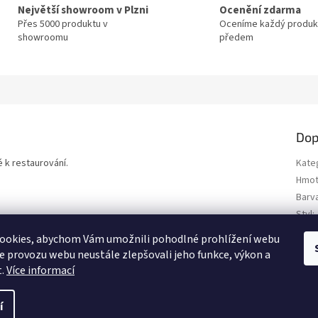
Největší showroom v Plzni
Ocenění zdarma
Přes 5000 produktu v
Oceníme každý produk
showroomu
předem
Dop
 k restaurování.
Kate
Hmot
Barv
Styl
:
Typ 
ookies, abychom Vám umožnili pohodlné prohlížení webu
Polo
ze provozu webu neustále zlepšovali jeho funkce, výkon a
t.
Více informací
í
.