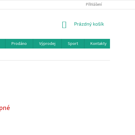
Přihlášení
NÁKUPNÍ
Prázdný košík
KOŠÍK
Prodáno
Výprodej
Sport
Kontakty
pné