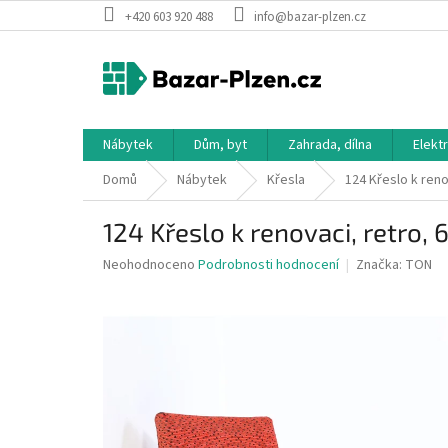
Přejít
+420 603 920 488
info@bazar-plzen.cz
na
obsah
Nábytek
Dům, byt
Zahrada, dílna
Elekt
Domů
Nábytek
Křesla
124 Křeslo k reno
124 Křeslo k renovaci, retro, 
Průměrné
Neohodnoceno
Podrobnosti hodnocení
Značka:
TON
hodnocení
produktu
je
0,0
z
5
hvězdiček.