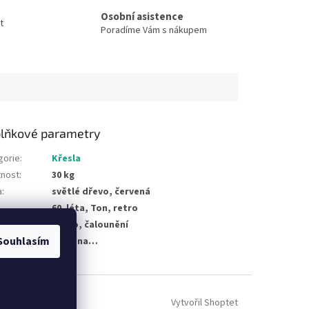
Osobní asistence
t
Poradíme Vám s nákupem
lňkové parametry
gorie
:
Křesla
nost
:
30 kg
a
:
světlé dřevo, červená
60. léta, Ton, retro
materiálu
:
dřevo, čalounění
Souhlasím
žka byla vyprodána…
Vytvořil Shoptet