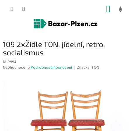
Přejít
NÁKUP
na
obsah
KOŠÍK
109 2xŽidle TON, jídelní, retro,
socialismus
DUP994
Průměrné
Neohodnoceno
Podrobnosti hodnocení
Značka:
TON
hodnocení
produktu
je
0,0
z
5
hvězdiček.