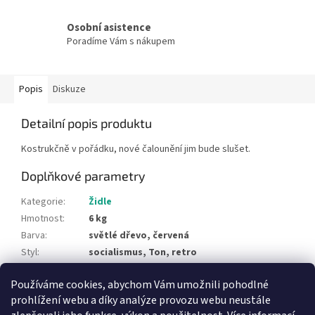
Osobní asistence
Poradíme Vám s nákupem
Popis
Diskuze
Detailní popis produktu
Kostrukčně v pořádku, nové čalounění jim bude slušet.
Doplňkové parametry
Kategorie
:
Židle
Hmotnost
:
6 kg
Barva
:
světlé dřevo, červená
Styl
:
socialismus, Ton, retro
Typ materiálu
:
dřevo, čalounění
Používáme cookies, abychom Vám umožnili pohodlné
Položka byla vyprodána…
prohlížení webu a díky analýze provozu webu neustále