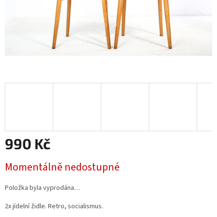
990 Kč
Měrná
Momentálně nedostupné
cena:
Položka byla vyprodána…
2x jídelní židle. Retro, socialismus.