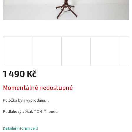
1 490 Kč
Měrná
Momentálně nedostupné
cena:
Položka byla vyprodána…
Podlahový věšák TON- Thonet.
Detailní informace