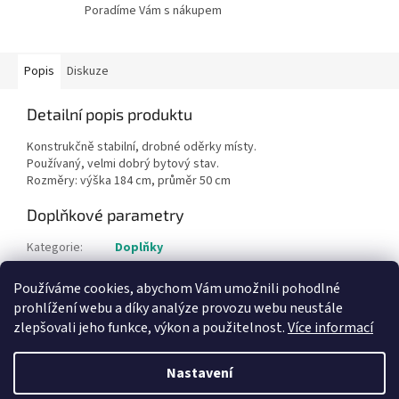
Poradíme Vám s nákupem
Popis
Diskuze
Detailní popis produktu
Konstrukčně stabilní, drobné oděrky místy.
Používaný, velmi dobrý bytový stav.
Rozměry: výška 184 cm, průměr 50 cm
Doplňkové parametry
Kategorie
:
Doplňky
Hmotnost
:
1 kg
Používáme cookies, abychom Vám umožnili pohodlné
Položka byla vyprodána…
prohlížení webu a díky analýze provozu webu neustále
zlepšovali jeho funkce, výkon a použitelnost.
Více informací
Z
á
Nastavení
Vytvořil Shoptet
p