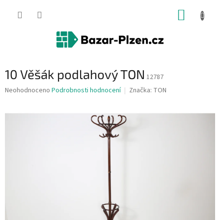
Přejít
NÁKUP
na
obsah
KOŠÍK
10 Věšák podlahový TON
12787
Průměrné
Neohodnoceno
Podrobnosti hodnocení
Značka:
TON
hodnocení
produktu
je
0,0
z
5
hvězdiček.