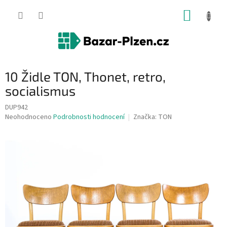
Přejít
NÁKUP
na
obsah
KOŠÍK
10 Židle TON, Thonet, retro,
socialismus
DUP942
Průměrné
Neohodnoceno
Podrobnosti hodnocení
Značka:
TON
hodnocení
produktu
je
0,0
z
5
hvězdiček.