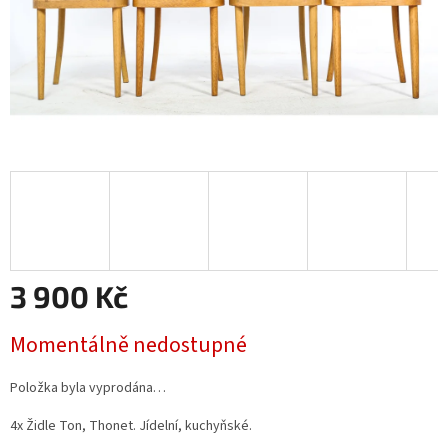
3 900 Kč
Měrná
Momentálně nedostupné
cena:
Položka byla vyprodána…
4x Židle Ton, Thonet. Jídelní, kuchyňské.