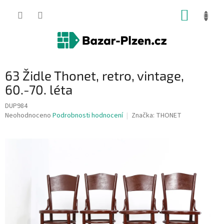
Přejít
NÁKUP
na
obsah
KOŠÍK
63 Židle Thonet, retro, vintage,
60.-70. léta
DUP984
Průměrné
Neohodnoceno
Podrobnosti hodnocení
Značka:
THONET
hodnocení
produktu
je
0,0
z
5
hvězdiček.