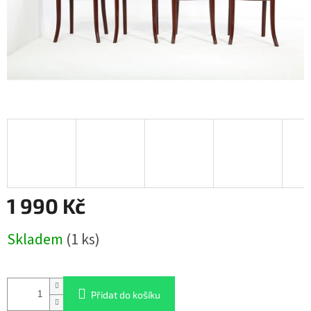
1 990 Kč
Měrná
Skladem
(1 ks)
cena:
Přidat do košíku