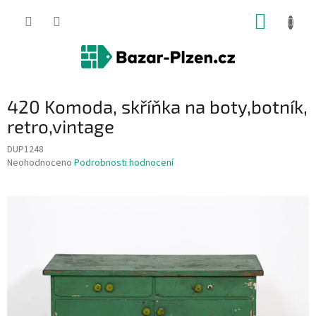
Přejít
NÁKUP
na
obsah
KOŠÍK
420 Komoda, skříňka na boty,botník,
retro,vintage
DUP1248
Průměrné
Neohodnoceno
Podrobnosti hodnocení
hodnocení
produktu
je
0,0
z
5
hvězdiček.