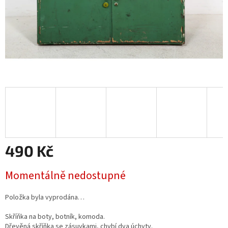
490 Kč
Měrná
Momentálně nedostupné
cena:
Položka byla vyprodána…
Skříňka na boty, botník, komoda.
Dřevěná skříňka se zásuvkami, chybí dva úchyty.