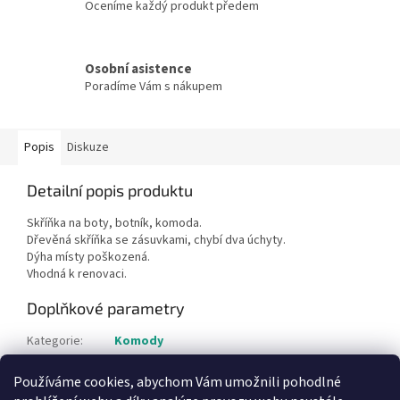
Oceníme každý produkt předem
Osobní asistence
Poradíme Vám s nákupem
Popis
Diskuze
Detailní popis produktu
Skříňka na boty, botník, komoda.
Dřevěná skříňka se zásuvkami, chybí dva úchyty.
Dýha místy poškozená.
Vhodná k renovaci.
Doplňkové parametry
Kategorie
:
Komody
Hmotnost
:
1 kg
Používáme cookies, abychom Vám umožnili pohodlné
Položka byla vyprodána…