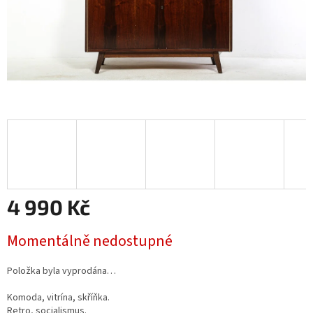
4 990 Kč
Měrná
Momentálně nedostupné
cena:
Položka byla vyprodána…
Komoda, vitrína, skříňka.
Retro, socialismus.