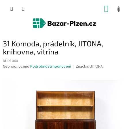
Přejít
NÁKUP
na
obsah
KOŠÍK
31 Komoda, prádelník, JITONA,
knihovna, vitrína
DUP1060
Průměrné
Neohodnoceno
Podrobnosti hodnocení
Značka:
JITONA
hodnocení
produktu
je
0,0
z
5
hvězdiček.