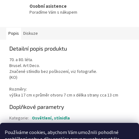
Osobní asistence
Poradíme Vám s nákupem
Popis
Diskuze
Detailní popis produktu
70. a 80. léta.
Brusel. Art Deco.
Značené stínidlo bez poškození, viz fotografie.
(KO)
Rozměry:
výška 17 cm x průměr otvoru 7 cm x délka strany cca 13 cm
Doplňkové parametry
Kategorie
:
Osvětlení, stínidla
Hmotnost
:
1 kg
Používáme cookies, abychom Vám umožnili pohodlné
Položka byla vyprodána…