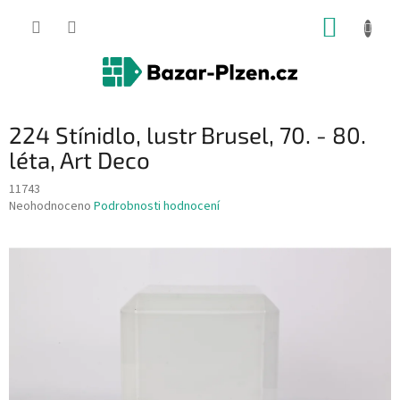
Přejít
NÁKUP
na
obsah
KOŠÍK
224 Stínidlo, lustr Brusel, 70. - 80.
léta, Art Deco
11743
Průměrné
Neohodnoceno
Podrobnosti hodnocení
hodnocení
produktu
je
0,0
z
5
hvězdiček.