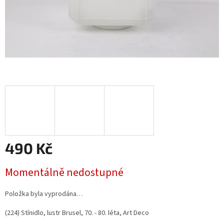
490 Kč
Měrná
Momentálně nedostupné
cena:
Položka byla vyprodána…
(224) Stínidlo, lustr Brusel, 70. - 80. léta, Art Deco