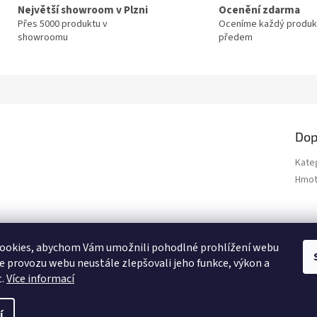
Největší showroom v Plzni
Ocenění zdarma
Přes 5000 produktu v
Oceníme každý produk
showroomu
předem
Dop
Kate
Hmot
ookies, abychom Vám umožnili pohodlné prohlížení webu
ze provozu webu neustále zlepšovali jeho funkce, výkon a
t.
Více informací
í