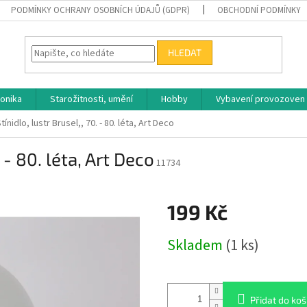
PODMÍNKY OCHRANY OSOBNÍCH ÚDAJŮ (GDPR)
OBCHODNÍ PODMÍNKY
HLEDAT
ronika
Starožitnosti, umění
Hobby
Vybavení provozoven
tínidlo, lustr Brusel,, 70. - 80. léta, Art Deco
 - 80. léta, Art Deco
11734
199 Kč
Měrná
Skladem
(1 ks)
cena:
Přidat do koš