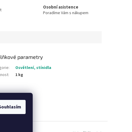
Osobní asistence
t
Poradíme Vám s nákupem
lňkové parametry
gorie
:
Osvětlení, stínidla
nost
:
1 kg
Souhlasím