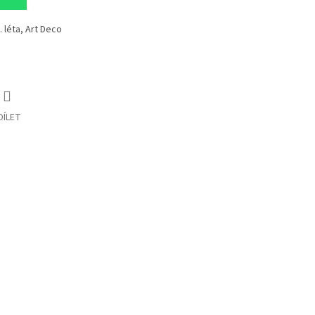
0. léta, Art Deco
DÍLET