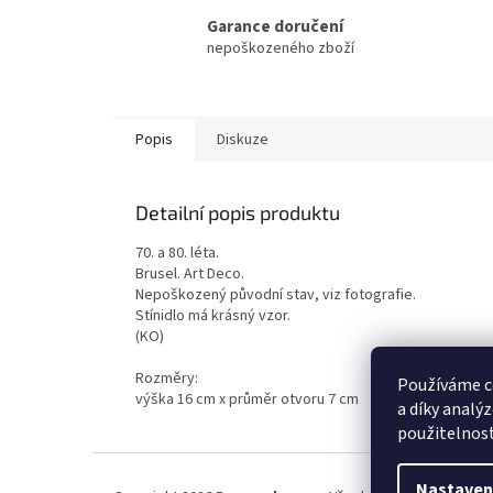
Garance doručení
nepoškozeného zboží
Popis
Diskuze
Detailní popis produktu
70. a 80. léta.
Brusel. Art Deco.
Nepoškozený původní stav, viz fotografie.
Stínidlo má krásný vzor.
(KO)
Rozměry:
Používáme c
výška 16 cm x průměr otvoru 7 cm
a díky analý
použitelnos
Z
á
Nastaven