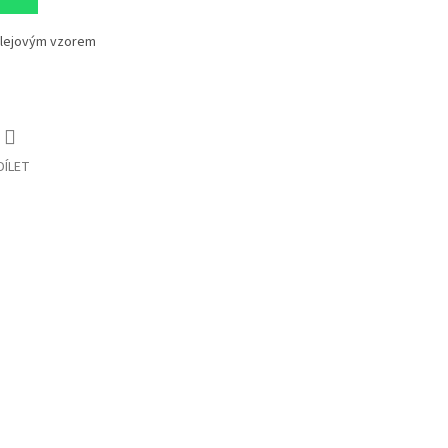
 olejovým vzorem
DÍLET