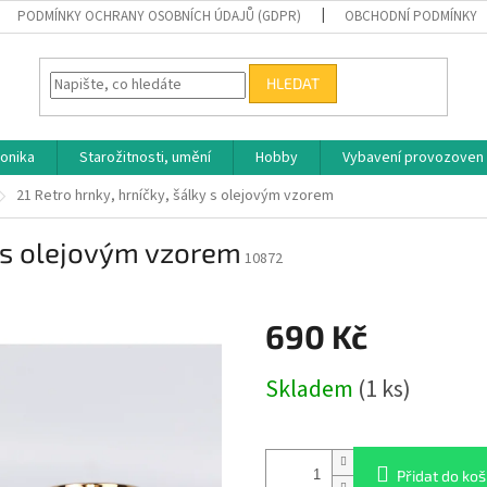
PODMÍNKY OCHRANY OSOBNÍCH ÚDAJŮ (GDPR)
OBCHODNÍ PODMÍNKY
HLEDAT
ronika
Starožitnosti, umění
Hobby
Vybavení provozoven
21 Retro hrnky, hrníčky, šálky s olejovým vzorem
y s olejovým vzorem
10872
690 Kč
Měrná
Skladem
(1 ks)
cena:
Přidat do koš