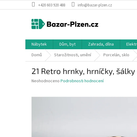
Přejít
+420 603 920 488
info@bazar-plzen.cz
na
obsah
Nábytek
Dům, byt
Zahrada, dílna
Elekt
Domů
Starožitnosti, umění
Porcelán, sklo
21 Retro hrnky, hrníčky, šálk
Průměrné
Neohodnoceno
Podrobnosti hodnocení
hodnocení
produktu
je
0,0
z
5
hvězdiček.