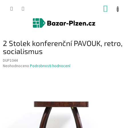
Přejít
NÁKUP
na
obsah
KOŠÍK
2 Stolek konferenční PAVOUK, retro,
socialismus
DUP1044
Průměrné
Neohodnoceno
Podrobnosti hodnocení
hodnocení
produktu
je
0,0
z
5
hvězdiček.