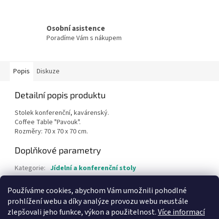
Osobní asistence
Poradíme Vám s nákupem
Popis
Diskuze
Detailní popis produktu
Stolek konferenční, kavárenský.
Coffee Table "Pavouk".
Rozměry: 70 x 70 x 70 cm.
Doplňkové parametry
Kategorie
:
Jídelní a konferenční stoly
Hmotnost
:
1 kg
Používáme cookies, abychom Vám umožnili pohodlné
Položka byla vyprodána…
prohlížení webu a díky analýze provozu webu neustále
zlepšovali jeho funkce, výkon a použitelnost.
Více informací