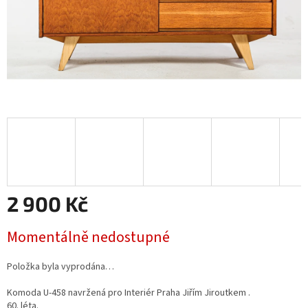
2 900 Kč
Měrná
Momentálně nedostupné
cena:
Položka byla vyprodána…
Komoda U-458 navržená pro Interiér Praha Jiřím Jiroutkem .
60. léta.