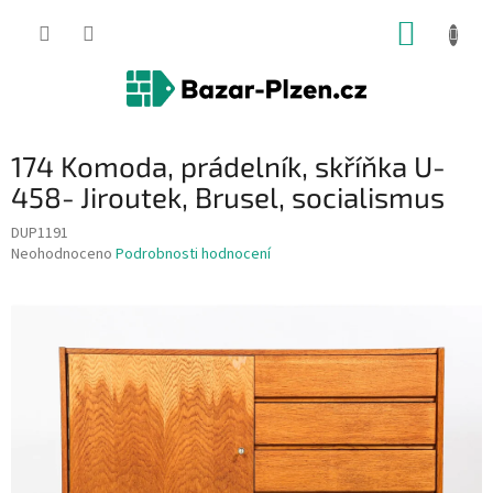
Přejít
NÁKUP
na
obsah
KOŠÍK
174 Komoda, prádelník, skříňka U-
458- Jiroutek, Brusel, socialismus
DUP1191
Průměrné
Neohodnoceno
Podrobnosti hodnocení
hodnocení
produktu
je
0,0
z
5
hvězdiček.