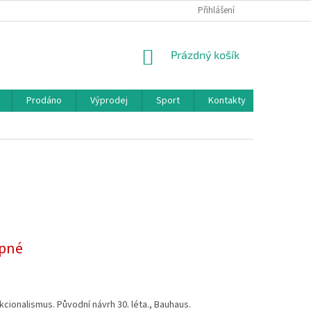
Přihlášení
NÁKUPNÍ
Prázdný košík
KOŠÍK
Prodáno
Výprodej
Sport
Kontakty
pné
cionalismus. Původní návrh 30. léta., Bauhaus.