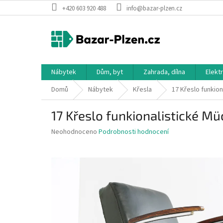
Přejít
+420 603 920 488
info@bazar-plzen.cz
na
obsah
Nábytek
Dům, byt
Zahrada, dílna
Elekt
Domů
Nábytek
Křesla
17 Křeslo funkio
17 Křeslo funkionalistické M
Průměrné
Neohodnoceno
Podrobnosti hodnocení
hodnocení
produktu
je
0,0
z
5
hvězdiček.