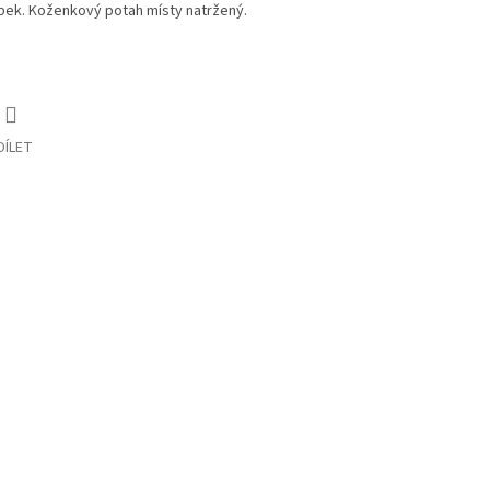
bek. Koženkový potah místy natržený.
DÍLET