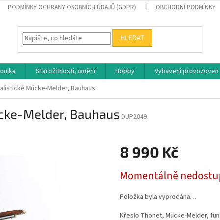
PODMÍNKY OCHRANY OSOBNÍCH ÚDAJŮ (GDPR)
OBCHODNÍ PODMÍNKY
HLEDAT
ronika
Starožitnosti, umění
Hobby
Vybavení provozoven
nalistické Mücke-Melder, Bauhaus
ücke-Melder, Bauhaus
DUP2049
8 990 Kč
Měrná
Momentálně nedostu
cena:
Položka byla vyprodána…
Křeslo Thonet, Mücke-Melder, funk