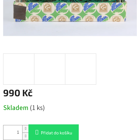
990 Kč
Měrná
Skladem
(1 ks)
cena:
Přidat do košíku