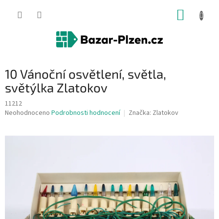
Přejít
NÁKUP
na
obsah
KOŠÍK
10 Vánoční osvětlení, světla,
světýlka Zlatokov
11212
Průměrné
Neohodnoceno
Podrobnosti hodnocení
Značka:
Zlatokov
hodnocení
produktu
je
0,0
z
5
hvězdiček.