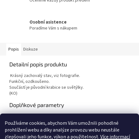
Oceníme každý produkt předem
Osobní asistence
Poradíme Vám s nákupem
Popis
Diskuze
Detailní popis produktu
Krásný zachovalý stav, viz fotografie.
Funkční, ozdkoušeno.
Součástí je původní krabice se světýlky.
(KO)
Doplňkové parametry
Kategorie
:
Vánoční ozdoby
Používáme cookies, abychom Vám umožnili pohodlné
Hmotnost
:
1 kg
prohlížení webu a díky analýze provozu webu neustále
zlepšovali jeho funkce, výkon a použitelnost.
Více informací