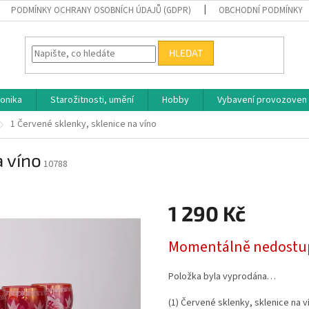
PODMÍNKY OCHRANY OSOBNÍCH ÚDAJŮ (GDPR)
OBCHODNÍ PODMÍNKY
HLEDAT
ronika
Starožitnosti, umění
Hobby
Vybavení provozoven
1 Červené sklenky, sklenice na víno
a víno
10788
1 290 Kč
Měrná
Momentálně nedostu
cena:
Položka byla vyprodána…
(1) Červené sklenky, sklenice na v