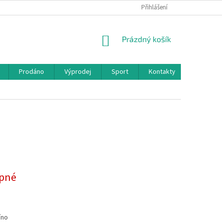
Přihlášení
NÁKUPNÍ
Prázdný košík
KOŠÍK
Prodáno
Výprodej
Sport
Kontakty
pné
íno