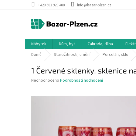
Přejít
+420 603 920 488
info@bazar-plzen.cz
na
obsah
Nábytek
Dům, byt
Zahrada, dílna
Elekt
Domů
Starožitnosti, umění
Porcelán, sklo
1 Červené sklenky, sklenice n
Průměrné
Neohodnoceno
Podrobnosti hodnocení
hodnocení
produktu
je
0,0
z
5
hvězdiček.